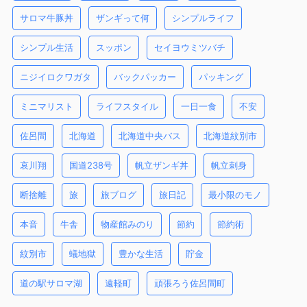
サロマ牛豚丼
ザンギって何
シンプルライフ
シンプル生活
スッポン
セイヨウミツバチ
ニジイロクワガタ
バックパッカー
パッキング
ミニマリスト
ライフスタイル
一日一食
不安
佐呂間
北海道
北海道中央バス
北海道紋別市
哀川翔
国道238号
帆立ザンギ丼
帆立刺身
断捨離
旅
旅ブログ
旅日記
最小限のモノ
本音
牛舎
物産館みのり
節約
節約術
紋別市
蟻地獄
豊かな生活
貯金
道の駅サロマ湖
遠軽町
頑張ろう佐呂間町