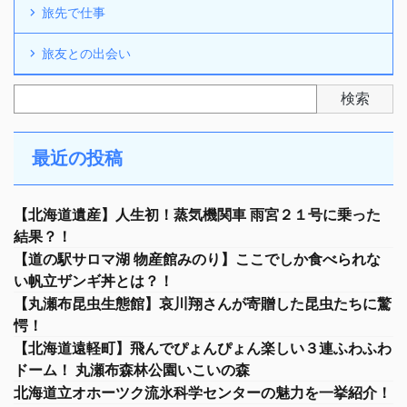
旅先で仕事
旅友との出会い
検索
最近の投稿
【北海道遺産】人生初！蒸気機関車 雨宮２１号に乗った
結果？！
【道の駅サロマ湖 物産館みのり】ここでしか食べられな
い帆立ザンギ丼とは？！
【丸瀬布昆虫生態館】哀川翔さんが寄贈した昆虫たちに驚
愕！
【北海道遠軽町】飛んでぴょんぴょん楽しい３連ふわふわ
ドーム！ 丸瀬布森林公園いこいの森
北海道立オホーツク流氷科学センターの魅力を一挙紹介！