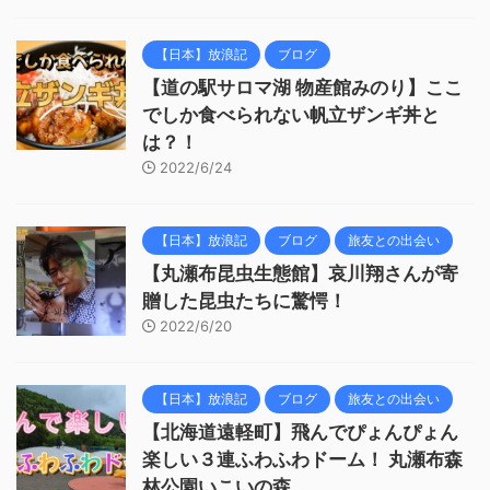
【日本】放浪記
ブログ
【道の駅サロマ湖 物産館みのり】ここ
でしか食べられない帆立ザンギ丼と
は？！
2022/6/24
【日本】放浪記
ブログ
旅友との出会い
【丸瀬布昆虫生態館】哀川翔さんが寄
贈した昆虫たちに驚愕！
2022/6/20
【日本】放浪記
ブログ
旅友との出会い
【北海道遠軽町】飛んでぴょんぴょん
楽しい３連ふわふわドーム！ 丸瀬布森
林公園いこいの森