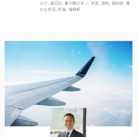
ログ
,
旅日記
,
最小限のモノ
,
本音
,
節約
,
節約術
,
豊
かな生活
,
貯金
,
遠軽町