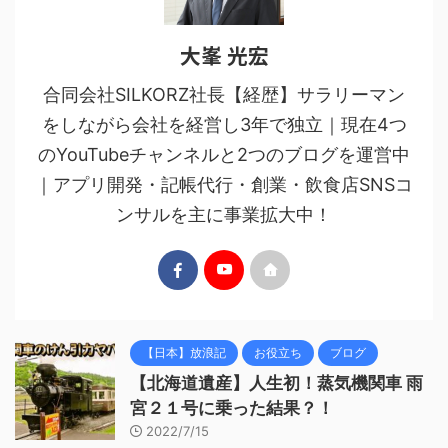
大峯 光宏
合同会社SILKORZ社長【経歴】サラリーマン
をしながら会社を経営し3年で独立｜現在4つ
のYouTubeチャンネルと2つのブログを運営中
｜アプリ開発・記帳代行・創業・飲食店SNSコ
ンサルを主に事業拡大中！
【日本】放浪記
お役立ち
ブログ
【北海道遺産】人生初！蒸気機関車 雨
宮２１号に乗った結果？！
2022/7/15