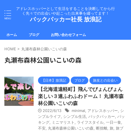
アドレスホッパーとして生活をすることを決断してから行
く先々での出会いや起こった出来事を綴ってます！
バックパッカー社長 放浪記
ホーム
ブログ
お問い合わせフォーム
HOME
>
丸瀬布森林公園いこいの森
丸瀬布森林公園いこいの森
【日本】放浪記
ブログ
旅友との出会い
【北海道遠軽町】飛んでぴょんぴょん
楽しい３連ふわふわドーム！ 丸瀬布森
林公園いこいの森
2022/6/13
minimal
,
アドレスホッパー
,
シ
ンプルライフ
,
シンプル生活
,
バックパッカー
,
パッ
キング
,
ミニマリスト
,
ライフスタイル
,
一日一食
,
不安
,
丸瀬布森林公園いこいの森
,
断捨離
,
旅
,
旅ブ