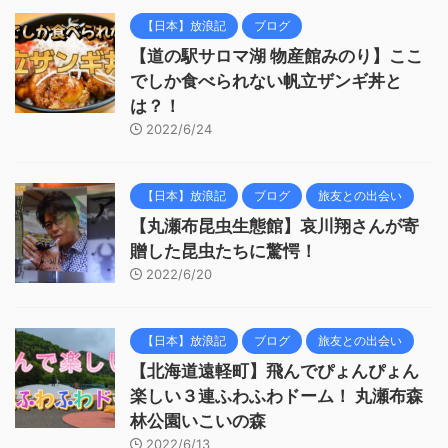
【日本】放浪記
ブログ
【道の駅サロマ湖 物産館みのり】ここ
でしか食べられない帆立ザンギ丼と
は？！
2022/6/24
【日本】放浪記
ブログ
旅友との出会い
【丸瀬布昆虫生態館】哀川翔さんが寄
贈した昆虫たちに驚愕！
2022/6/20
【日本】放浪記
ブログ
旅友との出会い
【北海道遠軽町】飛んでぴょんぴょん
楽しい３連ふわふわドーム！ 丸瀬布森
林公園いこいの森
2022/6/13