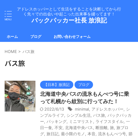
アドレスホッパーとして生活をすることを決断してから行
く先々での出会いや起こった出来事を綴ってます！
バックパッカー社長 放浪記
ホーム
ブログ
お問い合わせフォーム
HOME
>
バス旅
バス旅
【日本】放浪記
ブログ
北海道中央バスの流氷もんべつ号に乗
って札幌から紋別に行ってみた！
2022/6/13
minimal
,
アドレスホッパー
,
シ
ンプルライフ
,
シンプル生活
,
バス旅
,
バックパッカ
ー
,
パッキング
,
ミニマリスト
,
ライフスタイル
,
一
日一食
,
不安
,
北海道中央バス
,
断捨離
,
旅
,
旅ブロ
グ
,
旅日記
,
最小限のモノ
,
本音
,
流氷もんべつ号
,
節