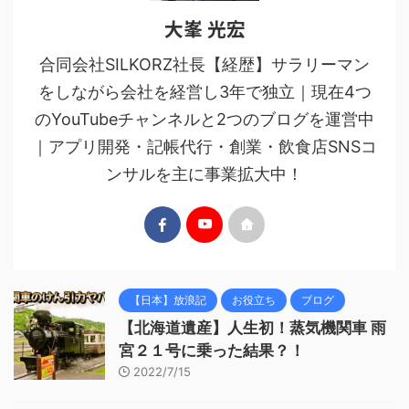
大峯 光宏
合同会社SILKORZ社長【経歴】サラリーマン
をしながら会社を経営し3年で独立｜現在4つ
のYouTubeチャンネルと2つのブログを運営中
｜アプリ開発・記帳代行・創業・飲食店SNSコ
ンサルを主に事業拡大中！
【日本】放浪記
お役立ち
ブログ
【北海道遺産】人生初！蒸気機関車 雨
宮２１号に乗った結果？！
2022/7/15