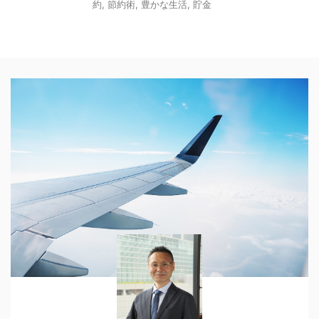
約
,
節約術
,
豊かな生活
,
貯金