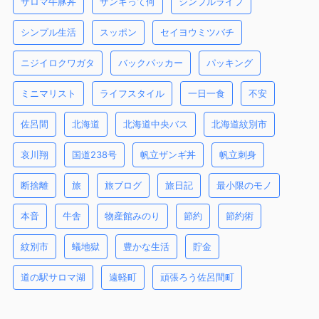
サロマ牛豚丼
ザンギって何
シンプルライフ
シンプル生活
スッポン
セイヨウミツバチ
ニジイロクワガタ
バックパッカー
パッキング
ミニマリスト
ライフスタイル
一日一食
不安
佐呂間
北海道
北海道中央バス
北海道紋別市
哀川翔
国道238号
帆立ザンギ丼
帆立刺身
断捨離
旅
旅ブログ
旅日記
最小限のモノ
本音
牛舎
物産館みのり
節約
節約術
紋別市
蟻地獄
豊かな生活
貯金
道の駅サロマ湖
遠軽町
頑張ろう佐呂間町