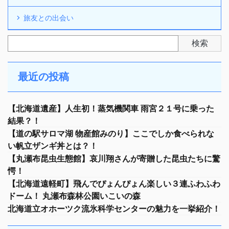
旅友との出会い
検索
最近の投稿
【北海道遺産】人生初！蒸気機関車 雨宮２１号に乗った
結果？！
【道の駅サロマ湖 物産館みのり】ここでしか食べられな
い帆立ザンギ丼とは？！
【丸瀬布昆虫生態館】哀川翔さんが寄贈した昆虫たちに驚
愕！
【北海道遠軽町】飛んでぴょんぴょん楽しい３連ふわふわ
ドーム！ 丸瀬布森林公園いこいの森
北海道立オホーツク流氷科学センターの魅力を一挙紹介！